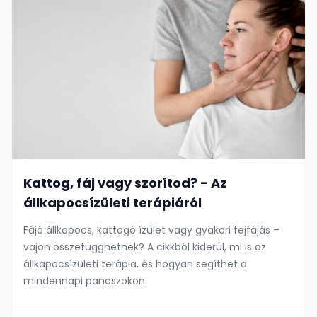
Kattog, fáj vagy szorítod? - Az
állkapocsízületi terápiáról
Fájó állkapocs, kattogó ízület vagy gyakori fejfájás –
vajon összefügghetnek? A cikkből kiderül, mi is az
állkapocsízületi terápia, és hogyan segíthet a
mindennapi panaszokon.