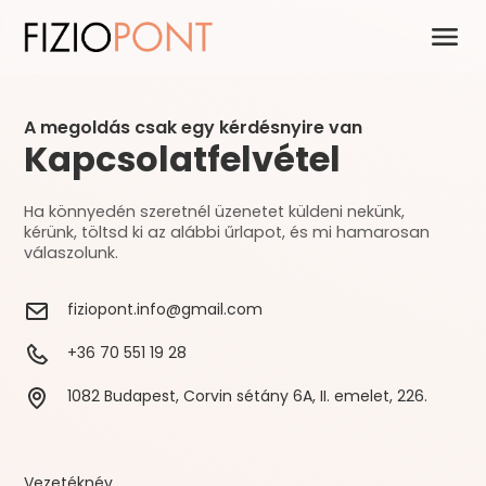
A megoldás csak egy kérdésnyire van
Kapcsolatfelvétel
Ha könnyedén szeretnél üzenetet küldeni nekünk,
kérünk, töltsd ki az alábbi űrlapot, és mi hamarosan
válaszolunk.
fiziopont.info@gmail.com
+36 70 551 19 28
1082 Budapest, Corvin sétány 6A, II. emelet, 226.
Vezetéknév