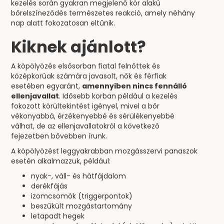
kezelés során gyakran megjelenő kör alakú
bőrelszíneződés természetes reakció, amely néhány
nap alatt fokozatosan eltűnik.
Kiknek ajánlott?
A köpölyözés elsősorban fiatal felnőttek és
középkorúak számára javasolt, nők és férfiak
esetében egyaránt,
amennyiben nincs fennálló
ellenjavallat
. Idősebb korban például a kezelés
fokozott körültekintést igényel, mivel a bőr
vékonyabbá, érzékenyebbé és sérülékenyebbé
válhat, de az ellenjavallatokról a következő
fejezetben bővebben írunk.
A köpölyözést leggyakrabban mozgásszervi panaszok
esetén alkalmazzuk, például:
nyak-, váll- és hátfájdalom
derékfájás
izomcsomók (triggerpontok)
beszűkült mozgástartomány
letapadt hegek