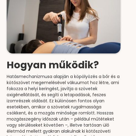
Hogyan működik?
Hatásmechanizmusa alapján a köpölyözés a bőr és a
kötőszövet megemelésével vákuumot hoz létre, ami
fokozza a helyi keringést, javítja a szövetek
oxigénellátását, és segíti a letapadások, feszes
izomrészek oldását. Ez különösen fontos olyan
esetekben, amikor a szövetek rugalmassága
csökkent, és a mozgás minősége romlott. Hosszas
mozgásszegény időszak után – például műtéteket
vagy sérüléseket követően –, illetve tartósan ülő
életmód mellett gyakran alakulnak ki kötőszöveti