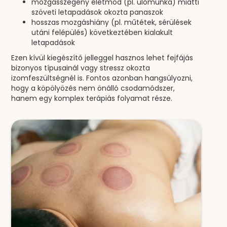
mozgásszegény életmód (pl. ülőmunka) miatti
szöveti letapadások okozta panaszok
hosszas mozgáshiány (pl. műtétek, sérülések
utáni felépülés) következtében kialakult
letapadások
Ezen kívül kiegészítő jelleggel hasznos lehet fejfájás
bizonyos típusainál vagy stressz okozta
izomfeszültségnél is. Fontos azonban hangsúlyozni,
hogy a köpölyözés nem önálló csodamódszer,
hanem egy komplex terápiás folyamat része.