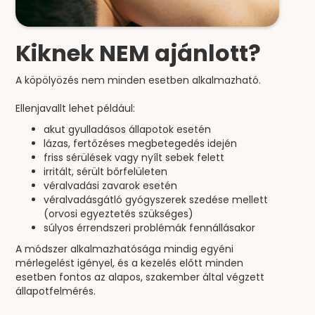
Kiknek NEM ajánlott?
A köpölyözés nem minden esetben alkalmazható.
Ellenjavallt lehet például:
akut gyulladásos állapotok esetén
lázas, fertőzéses megbetegedés idején
friss sérülések vagy nyílt sebek felett
irritált, sérült bőrfelületen
véralvadási zavarok esetén
véralvadásgátló gyógyszerek szedése mellett
(orvosi egyeztetés szükséges)
súlyos érrendszeri problémák fennállásakor
A módszer alkalmazhatósága mindig egyéni
mérlegelést igényel, és a kezelés előtt minden
esetben fontos az alapos, szakember által végzett
állapotfelmérés.