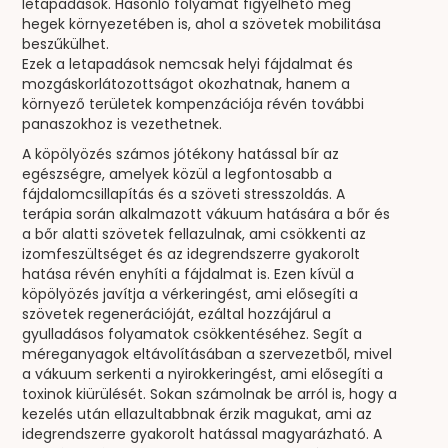
letapadások. Hasonló folyamat figyelhető meg
hegek környezetében is, ahol a szövetek mobilitása
beszűkülhet.
Ezek a letapadások nemcsak helyi fájdalmat és
mozgáskorlátozottságot okozhatnak, hanem a
környező területek kompenzációja révén további
panaszokhoz is vezethetnek.
A köpölyözés számos jótékony hatással bír az
egészségre, amelyek közül a legfontosabb a
fájdalomcsillapítás és a szöveti stresszoldás. A
terápia során alkalmazott vákuum hatására a bőr és
a bőr alatti szövetek fellazulnak, ami csökkenti az
izomfeszültséget és az idegrendszerre gyakorolt
hatása révén enyhíti a fájdalmat is. Ezen kívül a
köpölyözés javítja a vérkeringést, ami elősegíti a
szövetek regenerációját, ezáltal hozzájárul a
gyulladásos folyamatok csökkentéséhez. Segít a
méreganyagok eltávolításában a szervezetből, mivel
a vákuum serkenti a nyirokkeringést, ami elősegíti a
toxinok kiürülését. Sokan számolnak be arról is, hogy a
kezelés után ellazultabbnak érzik magukat, ami az
idegrendszerre gyakorolt hatással magyarázható. A