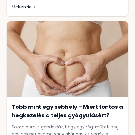
McKenzie
•
Több mint egy sebhely – Miért fontos a
hegkezelés a teljes gyógyulásért?
Sokan nem is gondolnák, hogy egy régi műtéti heg,
egy baleset nyoma vagy akár egy kis vágás is