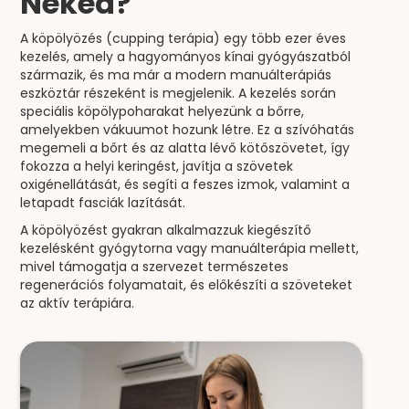
Neked?
A köpölyözés (cupping terápia) egy több ezer éves
kezelés, amely a hagyományos kínai gyógyászatból
származik, és ma már a modern manuálterápiás
eszköztár részeként is megjelenik. A kezelés során
speciális köpölypoharakat helyezünk a bőrre,
amelyekben vákuumot hozunk létre. Ez a szívóhatás
megemeli a bőrt és az alatta lévő kötőszövetet, így
fokozza a helyi keringést, javítja a szövetek
oxigénellátását, és segíti a feszes izmok, valamint a
letapadt fasciák lazítását.
A köpölyözést gyakran alkalmazzuk kiegészítő
kezelésként gyógytorna vagy manuálterápia mellett,
mivel támogatja a szervezet természetes
regenerációs folyamatait, és előkészíti a szöveteket
az aktív terápiára.