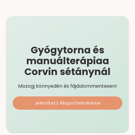
Gyógytorna és
manuálterápia
a
Corvin sétánynál
Mozogj könnyedén és fájdalommentesen!
Jelentkezz Állapotfelmérésre