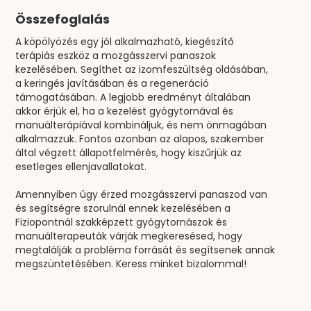
Összefoglalás
A köpölyözés egy jól alkalmazható, kiegészítő
terápiás eszköz a mozgásszervi panaszok
kezelésében. Segíthet az izomfeszültség oldásában,
a keringés javításában és a regeneráció
támogatásában. A legjobb eredményt általában
akkor érjük el, ha a kezelést gyógytornával és
manuálterápiával kombináljuk, és nem önmagában
alkalmazzuk. Fontos azonban az alapos, szakember
által végzett állapotfelmérés, hogy kiszűrjük az
esetleges ellenjavallatokat.
Amennyiben úgy érzed mozgásszervi panaszod van
és segítségre szorulnál ennek kezelésében a
Fiziopontnál szakképzett gyógytornászok és
manuálterapeuták várják megkeresésed, hogy
megtalálják a probléma forrását és segítsenek annak
megszüntetésében. Keress minket bizalommal!